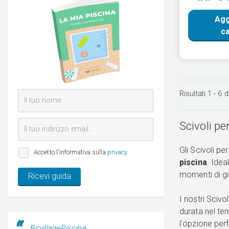
Agg
ca
Risultati
1
-
6
d
Scivoli pe
Gli Scivoli p
Accetto l'informativa sulla
privacy
piscina
. Idea
momenti di gi
Ricevi guida
I nostri Scivo
durata nel te
l'opzione perf
BsvillagePiscine