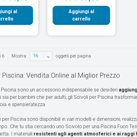
iungi al
Aggiungi al
rrello
carrello
16
i
6
Mostra:
oggetti per pagina
r Piscina: Vendita Online al Miglior Prezzo
er Piscina sono un accessorio indispensabile se desideri
aggiung
li sia per bambini che per adulti, gli Scivoli per Piscina trasfo
oia e spensieratezza.
li per Piscina sono disponibili in vari modelli e dimensioni, realiz
mpo. Che tu stia cercando uno Scivolo per una Piscina Fuori Terr
etta. I materiali
resistenti agli agenti atmosferici e ai raggi