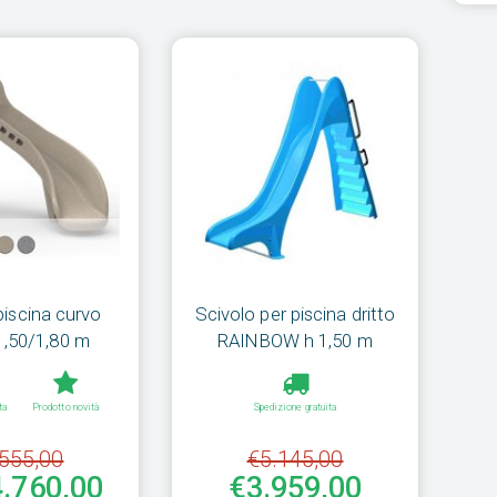
piscina curvo
Scivolo per piscina dritto
1,50/1,80 m
RAINBOW h 1,50 m
ta
Prodotto novità
Spedizione gratuita
555,00
€5.145,00
4.760,00
€3.959,00