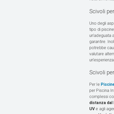
Scivoli pe
Uno degli asp
tipo di piscine
un’adeguata al
garantire. Ino
potrebbe caus
valutare alte
un’esperienza 
Scivoli pe
Per le
Piscin
per Piscina In
complessi con
distanza dal
UV
e agli age