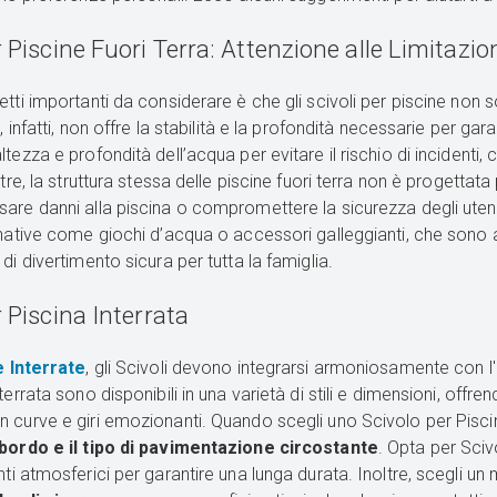
r Piscine Fuori Terra: Attenzione alle Limitazio
etti importanti da considerare è che gli scivoli per piscine non
, infatti, non offre la stabilità e la profondità necessarie per gara
tezza e profondità dell’acqua per evitare il rischio di incidenti
ltre, la struttura stessa delle piscine fuori terra non è progettata
are danni alla piscina o compromettere la sicurezza degli utenti.
rnative come giochi d’acqua o accessori galleggianti, che sono 
di divertimento sicura per tutta la famiglia.
r Piscina Interrata
e Interrate
, gli Scivoli devono integrarsi armoniosamente con l'a
terrata sono disponibili in una varietà di stili e dimensioni, offr
 curve e giri emozionanti. Quando scegli uno Scivolo per Piscin
 bordo e il tipo di pavimentazione circostante
. Opta per Sciv
nti atmosferici per garantire una lunga durata. Inoltre, scegli