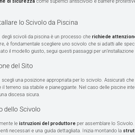
che di sicurezza
come superfici antiscivolo e barriere protettiv
llare lo Scivolo da Piscina
ne degli scivoli da piscina è un processo che
richiede attenzion
are, è fondamentale scegliere uno scivolo che si adatti alle specif
ato il modello giusto, segui questi passaggi per un'installazione 
one del Sito
, scegli una posizione appropriata per lo scivolo. Assicurati che c
 il terreno sia stabile e pianeggiante. Nel caso delle piscine inte
 una discesa sicura.
 dello Scivolo
mente le
istruzioni del produttore
per assemblare lo Scivolo. 
nenti necessari e una guida dettagliata. Inizia montando la
strut