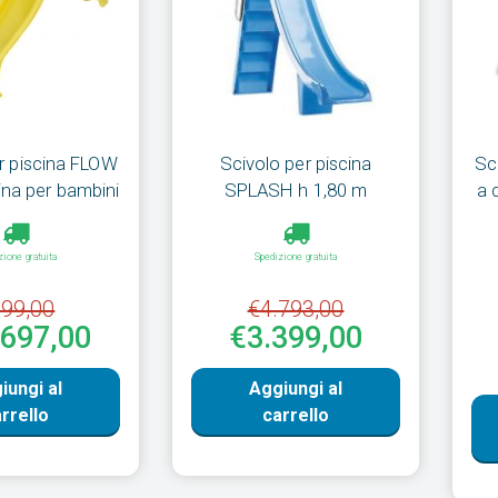
r piscina FLOW
Scivolo per piscina
Sc
ina per bambini
SPLASH h 1,80 m
a 
zione gratuita
Spedizione gratuita
99,00
€4.793,00
€697,00
€3.399,00
iungi al
Aggiungi al
rrello
carrello