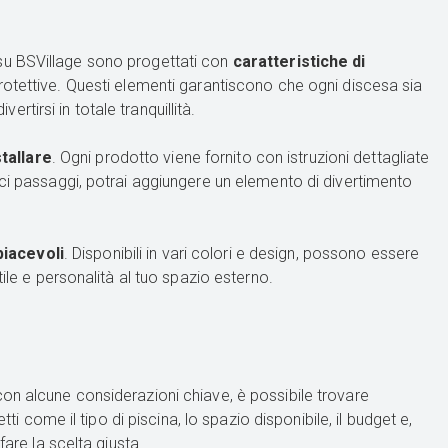
li su BSVillage sono progettati con
caratteristiche di
protettive. Questi elementi garantiscono che ogni discesa sia
ertirsi in totale tranquillità.
stallare
. Ogni prodotto viene fornito con istruzioni dettagliate
ici passaggi, potrai aggiungere un elemento di divertimento
iacevoli
. Disponibili in vari colori e design, possono essere
tile e personalità al tuo spazio esterno.
on alcune considerazioni chiave, è possibile trovare
ti come il tipo di piscina, lo spazio disponibile, il budget e,
fare la scelta giusta.