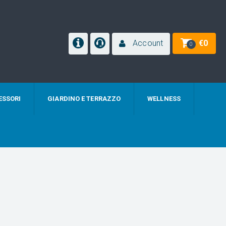
Account
€
0
0
ESSORI
GIARDINO E TERRAZZO
WELLNESS