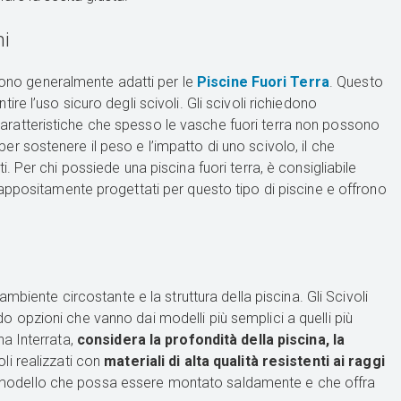
ni
 sono generalmente adatti per le
Piscine Fuori Terra
. Questo
ntire l’uso sicuro degli scivoli. Gli scivoli richiedono
, caratteristiche che spesso le vasche fuori terra non possono
 per sostenere il peso e l’impatto di uno scivolo, il che
 Per chi possiede una piscina fuori terra, è consigliabile
appositamente progettati per questo tipo di piscine e offrono
mbiente circostante e la struttura della piscina. Gli Scivoli
endo opzioni che vanno dai modelli più semplici a quelli più
a Interrata,
considera la profondità della piscina, la
oli realizzati con
materiali di alta qualità resistenti ai raggi
 un modello che possa essere montato saldamente e che offra