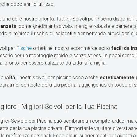
nche dopo anni di utilizzo.
 una delle nostre priorità. Tutti gli Scivoli per Piscina disponibi
vanzate
, come gradini antiscivolo, maniglie robuste e barriere 
do al minimo il rischio di incidenti e permettendo ai tuoi cari di div
ivoli per
Piscine
offerti nel nostro
ecommerce
sono
facili da in
cessario per un montaggio rapido e senza stress. In pochi sempl
na, pronto per essere utilizzato da tutta la famiglia.
zionalità, i nostri scivoli per piscina sono anche
esteticamente p
egrati nel contesto della tua piscina, aggiungendo un tocco di s
iere i Migliori Scivoli per la Tua Piscina
miglior Scivolo per Piscina può sembrare un compito arduo, ma c
etta per la tua piscina privata. È importante valutare diversi aspet
le preferenze personali. Ecco alcuni suggerimenti per aiutarti a 