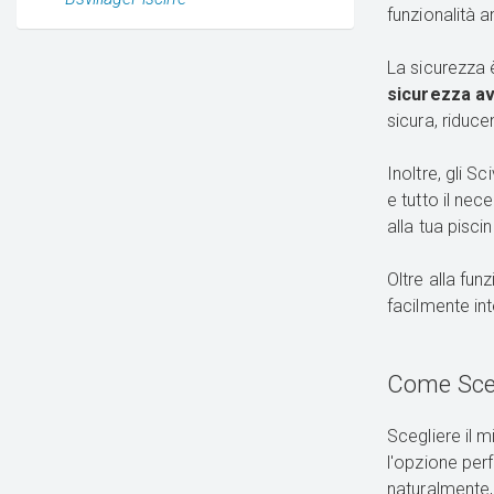
funzionalità a
La sicurezza è
sicurezza a
sicura, riducen
Inoltre, gli Sc
e tutto il ne
alla tua pisci
Oltre alla fun
facilmente int
Come Scegl
Scegliere il 
l'opzione perf
naturalmente, 