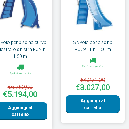
ivolo per piscina curva
Scivolo per piscina
destra o sinistra FUN h
ROCKET h 1,50 m
1,50 m
Spedizione gratuita
Spedizione gratuita
€4.271,00
€3.027,00
€6.750,00
€5.194,00
Aggiungi al
Aggiungi al
carrello
carrello