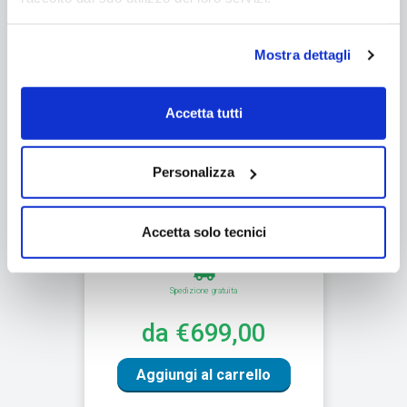
Mostra dettagli
Accetta tutti
Personalizza
Armadio da esterno in wicker
100x50xH80 cm, con 2 ante e
Accetta solo tecnici
ripiani
Spedizione gratuita
da €699,00
Aggiungi al carrello