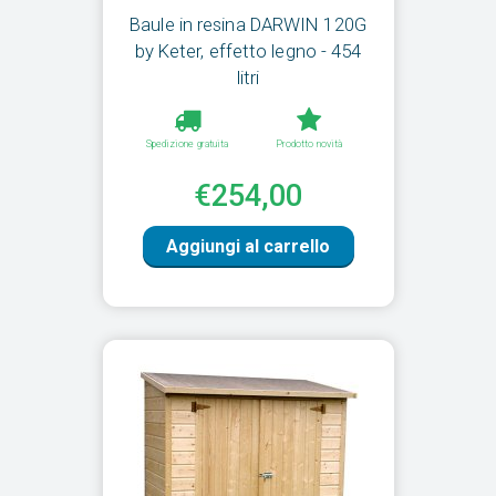
Baule in resina DARWIN 120G
by Keter, effetto legno - 454
litri
Spedizione gratuita
Prodotto novità
€254,00
Aggiungi al carrello