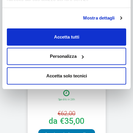
Mostra dettagli
Accetta tutti
Copertura invernale per piscine
Personalizza
Avenli rettangolari modelli
Passaat/Mistal
Accetta solo tecnici
Spedizione gratuita
Prezzo outlet
Spedito in 24h
€62,00
da €35,00