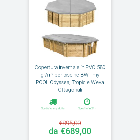
Copertura invernale in PVC 580
gr/m² per piscine BWT my
POOL Odyssea, Tropic e Weva
Ottagonali
Spedizione gratuita
Spedito in 24h
€895,00
da €689,00