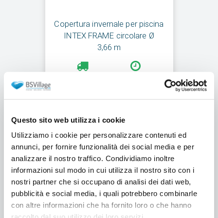
Copertura invernale per piscina
INTEX FRAME circolare Ø
3,66 m
Spedizione gratuita
Spedito in 24h
€39,00
Questo sito web utilizza i cookie
Utilizziamo i cookie per personalizzare contenuti ed
Aggiungi al carrello
annunci, per fornire funzionalità dei social media e per
analizzare il nostro traffico. Condividiamo inoltre
informazioni sul modo in cui utilizza il nostro sito con i
nostri partner che si occupano di analisi dei dati web,
pubblicità e social media, i quali potrebbero combinarle
con altre informazioni che ha fornito loro o che hanno
raccolto dal suo utilizzo dei loro servizi.