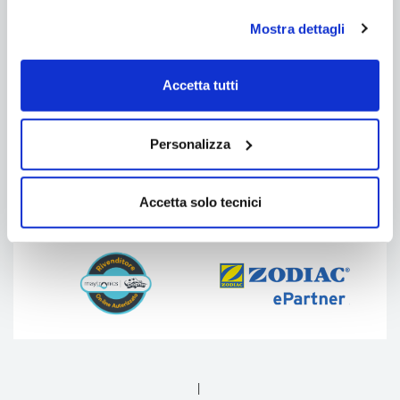
Mostra dettagli
Accetta tutti
Risultati
1
-
7
di
7
16
Mostra:
oggetti per pagina
Personalizza
Le nostre collaborazioni
Accetta solo tecnici