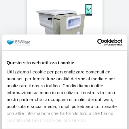
Questo sito web utilizza i cookie
Muro filtrante Filtrinov con Wi-
Utilizziamo i cookie per personalizzare contenuti ed
Fi per piscine in casseri -
annunci, per fornire funzionalità dei social media e per
potenza 14 m³/h
analizzare il nostro traffico. Condividiamo inoltre
informazioni sul modo in cui utilizza il nostro sito con i
nostri partner che si occupano di analisi dei dati web,
Prodotto novità
pubblicità e social media, i quali potrebbero combinarle
da €3.148,00
con altre informazioni che ha fornito loro o che hanno
raccolto dal suo utilizzo dei loro servizi.
Aggiungi al carrello