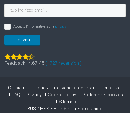
Accetto l'informativa sulla
privacy
Iscrivimi
Feedback :
4.67
/
5
(
1727
recensioni)
Chi siamo
Condizioni di vendita generali
Contattaci
FAQ
Privacy
Cookie Policy
Preferenze cookies
Sitemap
BUSINESS SHOP S.r.l. a Socio Unico
Via della Repubblica n. 19/1 - 42123 Reggio Emilia (RE)
P.Iva e C.F. 02458850357 - N.REG. CCIAA R.E.A. nr. 0283404 - Cap.
soc. 60.000,00 € i.v.
Registro delle Imprese di Reggio Emilia - Iscrizione al registro delle
Imprese n° 02458850357