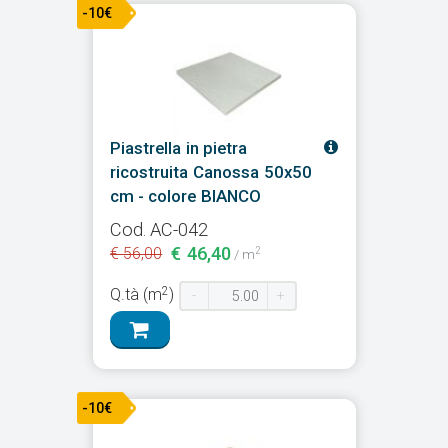
-10€
Piastrella in pietra
ricostruita Canossa 50x50
cm - colore BIANCO
Cod. AC-042
€ 46,40
€ 56,00
2
/ m
2
Q.tà (m
)
-
+
-10€