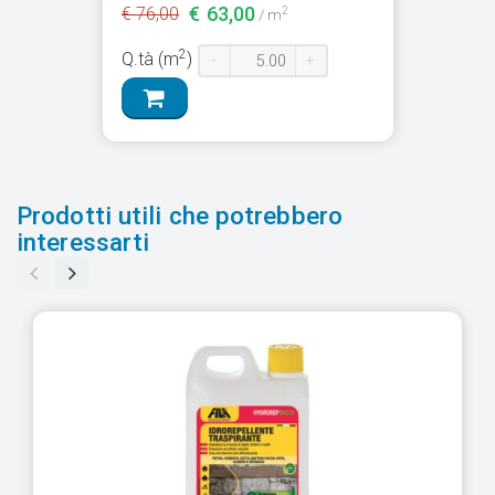
€ 63,00
€ 76,00
2
/ m
2
Q.tà (m
)
-
+
Prodotti utili che potrebbero
interessarti