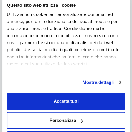
I bordi sono realizzati con pigmenti naturali: eventuali
Questo sito web utilizza i cookie
leggere variazioni del colore nella fornitura sono
caratteristica dell'artigianalità dei bordi.
Utilizziamo i cookie per personalizzare contenuti ed
annunci, per fornire funzionalità dei social media e per
analizzare il nostro traffico. Condividiamo inoltre
informazioni sul modo in cui utilizza il nostro sito con i
Caratteristiche
nostri partner che si occupano di analisi dei dati web,
Formato: 50 x 50 cm
pubblicità e social media, i quali potrebbero combinarle
1 m² = 4 piastrelle (100 x 100 cm)
con altre informazioni che ha fornito loro o che hanno
Peso: 14 kg/cad (56 kg/mq)
Spessore: 2,50 cm
raccolto dal suo utilizzo dei loro servizi.
Mostra dettagli
Colorazioni disponibili
Accetta tutti
Personalizza