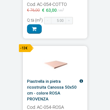
Cod. AC-054-COTTO
€ 63,00
€ 76,00
2
/ m
2
Q.tà (m
)
-
+
-13€
Piastrella in pietra
ricostruita Canossa 50x50
cm - colore ROSA
PROVENZA
Cod. AC-054-ROSA