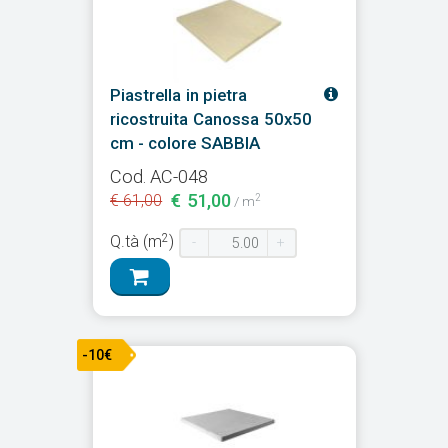
Piastrella in pietra
ricostruita Canossa 50x50
cm - colore SABBIA
Cod. AC-048
€ 51,00
€ 61,00
2
/ m
2
Q.tà (m
)
-
+
-10€