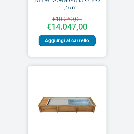
BWT WEVA +840 - 8,43 x 4,89 x
h.1,46 m
€18.260,00
€14.047,00
Aggiungi al carrello