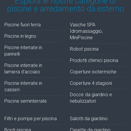
Esplora le nostre categorie di
piscine e arredamento da esterno
Piscine fuori terra
Vasche SPA
Idromassaggio,
Piscine in legno
MiniPiscine
Piscine interrate in
Robot piscina
pannelli
Prodotti chimici piscina
Piscine interrate in
lamiera d'acciaio
Coperture isotermiche
Piscine interrate in
Coperture 4 stagioni
casseri
Docce da giardino e
Piscine seminterrate
nebulizzatori
Filtri e pompe per piscina
Salotti da giardino
Bordi piscina
Casette da giardino