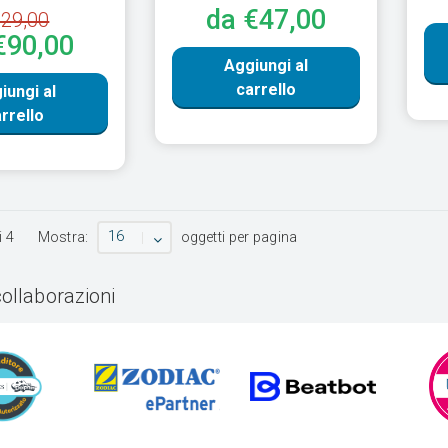
da €47,00
29,00
€90,00
Aggiungi al
carrello
iungi al
rrello
16
i
4
Mostra:
oggetti per pagina
collaborazioni