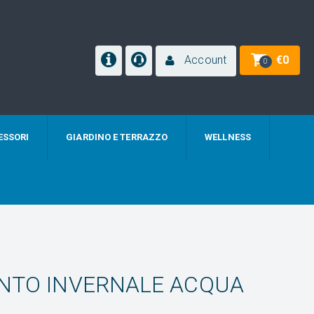
Account
€
0
0
ESSORI
GIARDINO E TERRAZZO
WELLNESS
ENTO INVERNALE ACQUA