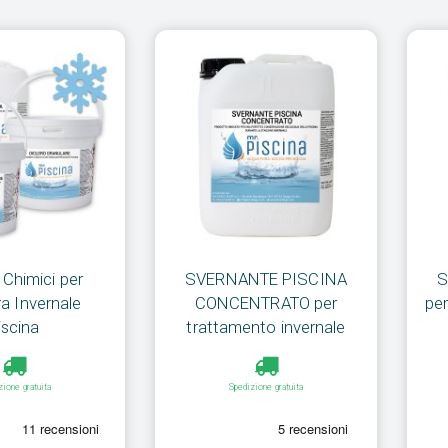
 Chimici per
SVERNANTE PISCINA
S
a Invernale
CONCENTRATO per
per
iscina
trattamento invernale
zione gratuita
Spedizione gratuita