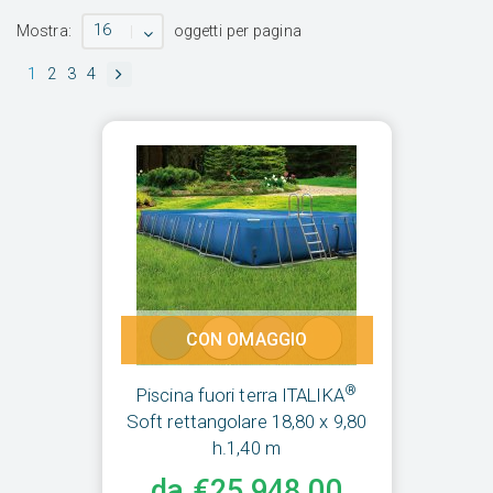
16
Mostra:
oggetti per pagina
1
2
3
4
CON OMAGGIO
®
Piscina fuori terra ITALIKA
Soft rettangolare 18,80 x 9,80
h.1,40 m
da €25.948,00