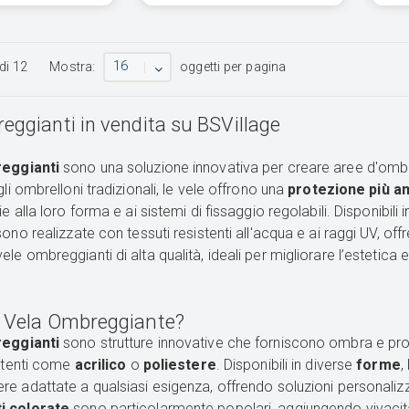
16
di
12
Mostra:
oggetti per pagina
eggianti in vendita su BSVillage
eggianti
sono una soluzione innovativa per creare aree d'ombra e
li ombrelloni tradizionali, le vele offrono una
protezione più a
e alla loro forma e ai sistemi di fissaggio regolabili. Disponibili
sono realizzate con tessuti resistenti all'acqua e ai raggi UV, 
e ombreggianti di alta qualità, ideali per migliorare l’estetica e l
 Vela Ombreggiante?
reggianti
sono strutture innovative che forniscono ombra e prot
istenti come
acrilico
o
poliestere
. Disponibili in diverse
forme
,
e adattate a qualsiasi esigenza, offrendo soluzioni personalizza
i colorate
sono particolarmente popolari, aggiungendo vivacità e 