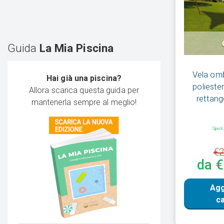
Guida
La Mia Piscina
Vela omb
Hai già una piscina?
poliester
Allora scarica questa guida per
rettang
mantenerla sempre al meglio!
Spedi
€2
da 
Agg
ca