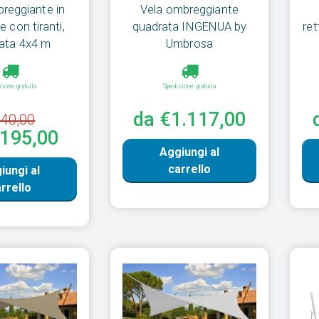
reggiante in
Vela ombreggiante
e con tiranti,
quadrata INGENUA by
re
ata 4x4 m
Umbrosa
zione gratuita
Spedizione gratuita
da €1.117,00
40,00
€195,00
Aggiungi al
carrello
iungi al
rrello