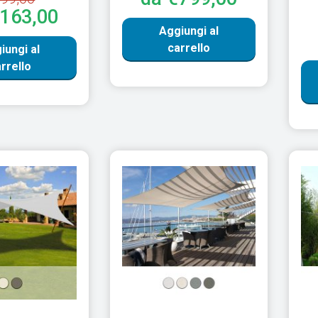
€163,00
Aggiungi al
carrello
iungi al
rrello