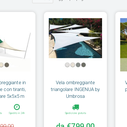
reggiante in
Vela ombreggiante
e con tiranti,
triangolare INGENUA by
lare 5x5x5 m
Umbrosa
ta
Spedito in 24h
Spedizione gratuita
da €799,00
99,00