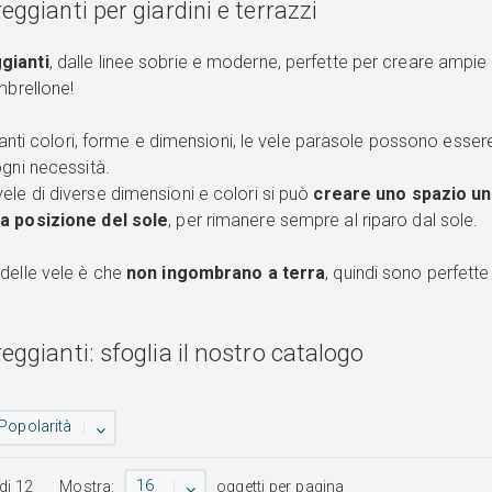
ggianti per giardini e terrazzi
gianti
, dalle linee sobrie e moderne, perfette per creare ampie
mbrellone!
 tanti colori, forme e dimensioni, le vele parasole possono esser
ogni necessità.
le di diverse dimensioni e colori si può
creare uno spazio un
a posizione del sole
, per rimanere sempre al riparo dal sole.
delle vele è che
non ingombrano a terra
, quindi sono perfette
ggianti: sfoglia il nostro catalogo
Popolarità
16
di
12
Mostra:
oggetti per pagina