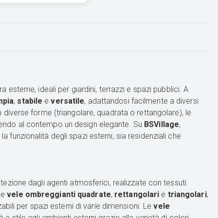
sterne, ideali per giardini, terrazzi e spazi pubblici. A
mpia
,
stabile
e
versatile
, adattandosi facilmente a diversi
 in diverse forme (triangolare, quadrata o rettangolare), le
offrendo al contempo un design elegante. Su
BSVillage
,
a funzionalità degli spazi esterni, sia residenziali che
ezione dagli agenti atmosferici, realizzate con tessuti
 le
vele ombreggianti quadrate
,
rettangolari
e
triangolari
,
bili per spazi esterni di varie dimensioni. Le
vele
stile agli ambienti esterni grazie alla varietà di colori