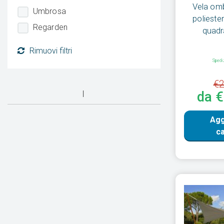
Vela omb
Umbrosa
poliester
Regarden
quadr
Rimuovi filtri
Spedi
€2
da 
Agg
ca