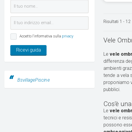
Risultati
1
-
12
Accetto l'informativa sulla
privacy
Vele Ombr
Ricevi guida
Le
vele ombr
differenza deg
ambienti grazi
tende a vela 
BsvillagePiscine
proponiamo vel
pubblici.
Cos’è una
Le
vele omb
tecnici e res
possono esser
ombreggiant