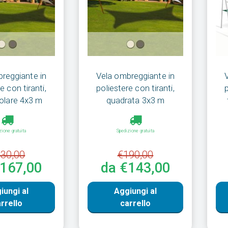
reggiante in
Vela ombreggiante in
e con tiranti,
poliestere con tiranti,
olare 4x3 m
quadrata 3x3 m
zione gratuita
Spedizione gratuita
30,00
€190,00
€167,00
da €143,00
iungi al
Aggiungi al
rrello
carrello