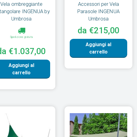
Vela ombreggiante
Accessori per Vela
ttangolare INGENUA by
Parasole INGENUA
Umbrosa
Umbrosa
da €215,00
Spedizione gratuita
Aggiungi al
da €1.037,00
carrello
Aggiungi al
carrello