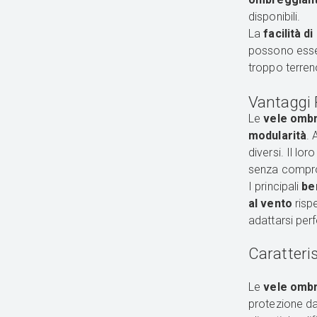
disponibili.
La
facilità d
possono esser
troppo terren
Vantaggi R
Le
vele omb
modularità
. 
diversi. Il lor
senza compro
I principali
be
al vento
rispe
adattarsi per
Caratteri
Le
vele ombr
protezione da