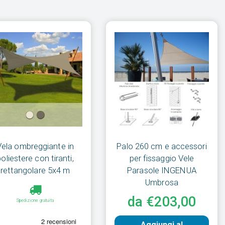
Vela ombreggiante in
Palo 260 cm e accessori
poliestere con tiranti,
per fissaggio Vele
rettangolare 5x4 m
Parasole INGENUA
Umbrosa
da €203,00
Spedizione gratuita
Aggiungi al