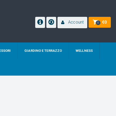
Account
€
0
0
ESSORI
GIARDINO E TERRAZZO
WELLNESS