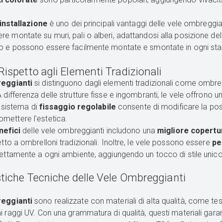
i installazione
è uno dei principali vantaggi delle vele ombreggiant
e montate su muri, pali o alberi, adattandosi alla posizione del 
o e possono essere facilmente montate e smontate in ogni sta
ispetto agli Elementi Tradizionali
reggianti
si distinguono dagli elementi tradizionali come ombrel
A differenza delle strutture fisse e ingombranti, le vele offrono u
o sistema di
fissaggio regolabile
consente di modificare la posi
mettere l'estetica.
nefici
delle vele ombreggianti includono una
migliore copertu
tto a ombrelloni tradizionali. Inoltre, le vele possono essere
pe
fettamente a ogni ambiente, aggiungendo un tocco di stile unico 
stiche Tecniche delle Vele Ombreggianti
eggianti
sono realizzate con materiali di alta qualità, come tess
i raggi UV. Con una grammatura di qualità, questi materiali gara