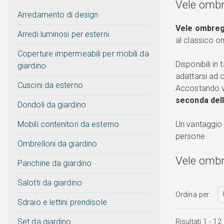
Vele ombre
Arredamento di design
Vele ombreg
Arredi luminosi per esterni
al classico o
Coperture impermeabili per mobili da
Disponibili in
giardino
adattarsi ad 
Cuscini da esterno
Accostando ve
seconda dell
Dondoli da giardino
Mobili contenitori da esterno
Un vantaggio 
persone.
Ombrelloni da giardino
Vele ombre
Panchine da giardino
Salotti da giardino
Ordina per:
Sdraio e lettini prendisole
Set da giardino
Risultati
1
-
12