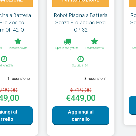
ina a Batteria
Robot Piscina a Batteria
Ro
Filo Zodiac
Senza Filo Zodiac Pixel
Se
m OF 42 iQ
OP 32
ta
Prodotto novità
Spedizione gratuita
Prodotto novità
Spe
dito in 24h
Spedito in 24h
299,00
€719,00
49,00
€449,00
iungi al
Aggiungi al
rrello
carrello