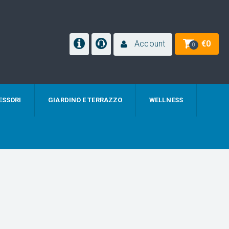
Account
€
0
0
ESSORI
GIARDINO E TERRAZZO
WELLNESS