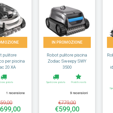
OMOZIONE
IN PROMOZIONE
 pulitore
Robot pulitore piscina
Rob
o per piscina
Zodiac Sweepy SWY
ac 20 XA
3500
i
zione gratuita
Spedizione gratuita
Prodotto novità
Spe
59,00
€779,00
€699,00
€599,00