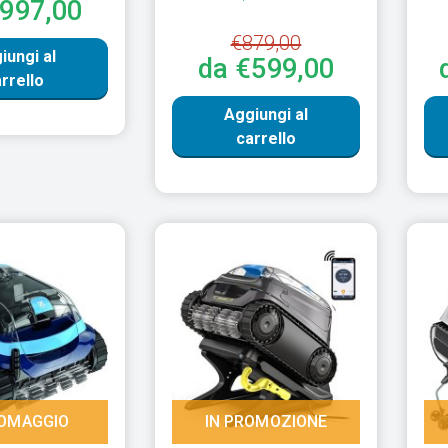
€997,00
€879,00
iungi al
da €599,00
rrello
Aggiungi al
carrello
OMAGGIO
IN PROMOZIONE