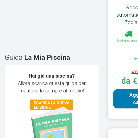
Robot
automatic
Zodia
Spedizione gratui
Guida
La Mia Piscina
Spe
€9
Hai già una piscina?
da 
Allora scarica questa guida per
mantenerla sempre al meglio!
Agg
ca