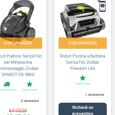
CON OMAGGIO
CON OMAGGIO
ot Pulitore Senza Filo
Robot Piscina a Batteria
per Minipiscina
Senza Filo Zodiac
dromassaggio Zodiac
Freedom Lite
SPABOT OS 0800
Prodotto novità
dizione gratuita
Prodotto novità
Richiedi un
€419,00
preventivo