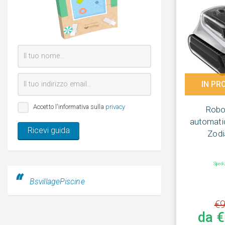
IN PR
Accetto l'informativa sulla
privacy
Robot
automatic
Ricevi guida
Zodi
Spedi
BsvillagePiscine
€9
da 