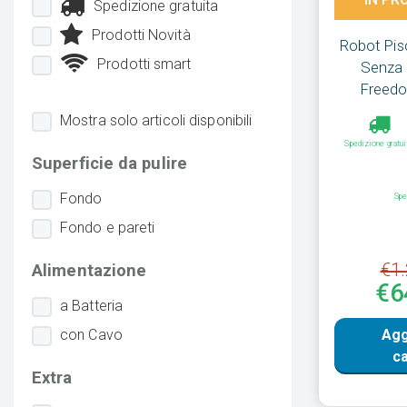
Spedizione gratuita
Prodotti Novità
Robot Pisc
Prodotti smart
Senza 
Freedo
Mostra solo articoli disponibili
Spedizione gratui
Superficie da pulire
Fondo
Spe
Fondo e pareti
€1.
Alimentazione
€6
a Batteria
con Cavo
Agg
ca
Extra