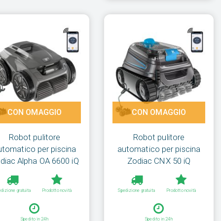
CON OMAGGIO
CON OMAGGIO
Robot pulitore
Robot pulitore
utomatico per piscina
automatico per piscina
diac Alpha OA 6600 iQ
Zodiac CNX 50 iQ
dizione gratuita
Prodotto novità
Spedizione gratuita
Prodotto novità
Spedito in 24h
Spedito in 24h