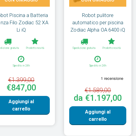
bot Piscina a Batteria
Robot pulitore
nza Filo Zodiac 52 XA
automatico per piscina
Li iQ
Zodiac Alpha OA 6400 iQ
dizione gratuita
Prodotto novità
Spedizione gratuita
Prodotto novità
Spedito in 24h
Spedito in 24h
€1.399,00
€847,00
€1.589,00
da €1.197,00
Aggiungi al
carrello
Aggiungi al
carrello