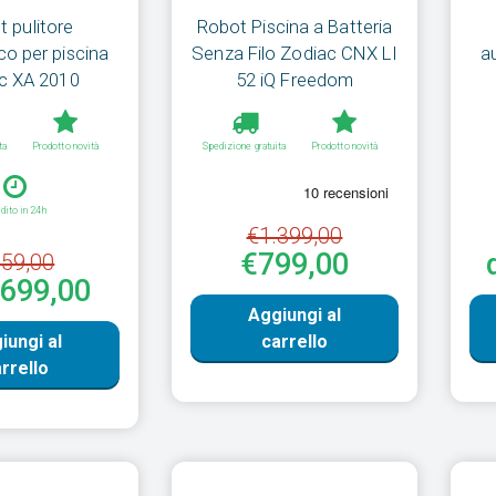
 pulitore
Robot Piscina a Batteria
o per piscina
Senza Filo Zodiac CNX LI
a
c XA 2010
52 iQ Freedom
ta
Prodotto novità
Spedizione gratuita
Prodotto novità
dito in 24h
€1.399,00
€799,00
59,00
€699,00
Aggiungi al
iungi al
carrello
rrello