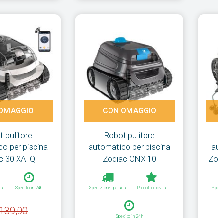
OMAGGIO
CON OMAGGIO
 pulitore
Robot pulitore
o per piscina
automatico per piscina
a
c 30 XA iQ
Zodiac CNX 10
Zo
ta
Spedito in 24h
Spedizione gratuita
Prodotto novità
Spe
139,00
Spedito in 24h