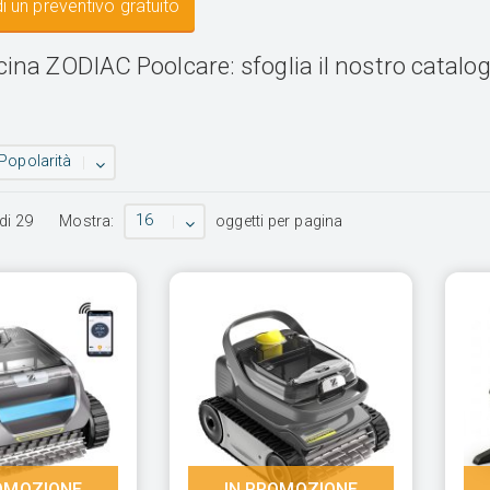
i un preventivo gratuito
cina ZODIAC Poolcare: sfoglia il nostro catalo
Popolarità
16
di
29
Mostra:
oggetti per pagina
OMOZIONE
IN PROMOZIONE