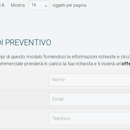
16
i
8
Mostra:
oggetti per pagina
DI PREVENTIVO
pi di questo modulo fornendoci le informazioni richieste e clic
merciale prenderà in carico la tua richiesta e ti invierà un'
off