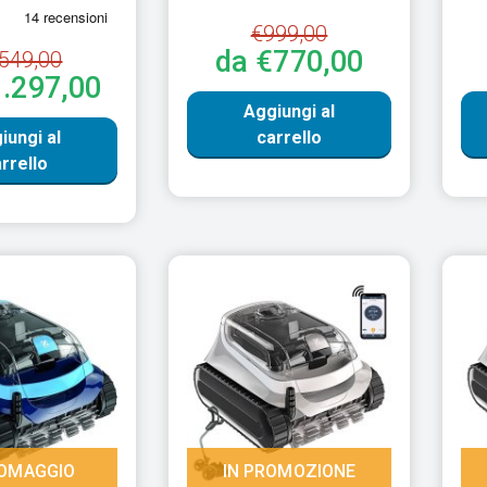
€999,00
da €770,00
549,00
1.297,00
Aggiungi al
iungi al
carrello
rrello
OMAGGIO
IN PROMOZIONE