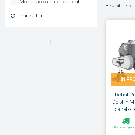
Mostra solo articoli disponibili
Risultati
1
-
8
d
Rimuovi filtri
IN PR
Robot Pul
Dolphin Mr
carrello 
Spedizione gratui