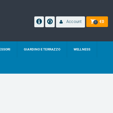
Account
€
0
0
ESSORI
GIARDINO E TERRAZZO
WELLNESS