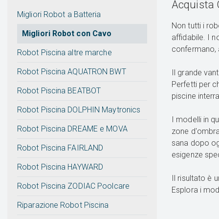
Acquista 
Migliori Robot a Batteria
Non tutti i ro
Migliori Robot con Cavo
affidabile. I 
confermano, an
Robot Piscina altre marche
Robot Piscina AQUATRON BWT
Il grande van
Perfetti per 
Robot Piscina BEATBOT
piscine interr
Robot Piscina DOLPHIN Maytronics
I modelli in 
Robot Piscina DREAME e MOVA
zone d'ombra
sana dopo ogn
Robot Piscina FAIRLAND
esigenze spec
Robot Piscina HAYWARD
Il risultato 
Robot Piscina ZODIAC Poolcare
Esplora i mode
Riparazione Robot Piscina