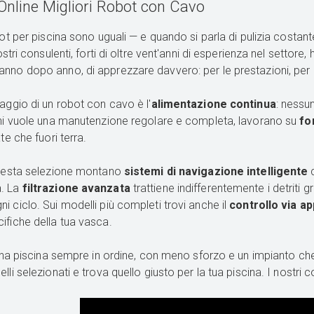
Online Migliori Robot con Cavo
bot per piscina sono uguali — e quando si parla di pulizia costan
nostri consulenti, forti di oltre vent'anni di esperienza nel settore
no dopo anno, di apprezzare davvero: per le prestazioni, per la 
taggio di un robot con cavo è l'
alimentazione continua
: nessu
chi vuole una manutenzione regolare e completa, lavorano su
fo
ate che fuori terra.
questa selezione montano
sistemi di navigazione intelligente
c
. La
filtrazione avanzata
trattiene indifferentemente i detriti gr
i ciclo. Sui modelli più completi trovi anche il
controllo via ap
ifiche della tua vasca.
è una piscina sempre in ordine, con meno sforzo e un impianto che
lli selezionati e trova quello giusto per la tua piscina. I nostri 