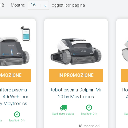
16
i
8
Mostra:
oggetti per pagina
OMOZIONE
IN PROMOZIONE
itore piscina
Robot piscina Dolphin Mr.
Ro
. 40i Wi-Fi con
20 by Maytronics
by Maytronics
Spedizione gratuita
Spedito in 24h
Spe
ta
Spedito in 24h