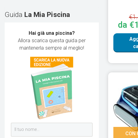
Guida
La Mia Piscina
€1.
da €
Hai già una piscina?
Agg
Allora scarica questa guida per
ca
mantenerla sempre al meglio!
CON 