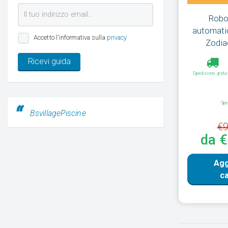
Robot
automatic
Accetto l'informativa sulla
privacy
Zodia
Ricevi guida
Spedizione gratui
Spe
BsvillagePiscine
€9
da 
Agg
ca