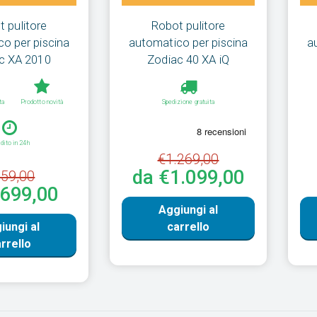
 pulitore
Robot pulitore
o per piscina
automatico per piscina
a
c XA 2010
Zodiac 40 XA iQ
ta
Prodotto novità
Spedizione gratuita
dito in 24h
€1.269,00
da €1.099,00
59,00
€699,00
Aggiungi al
iungi al
carrello
rrello