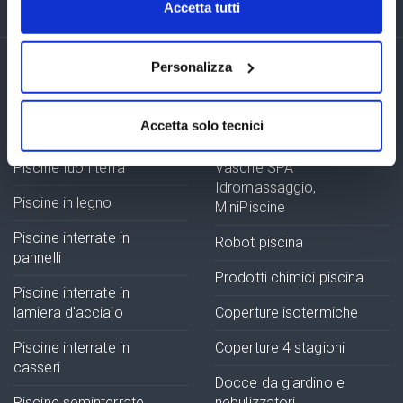
Accetta tutti
Personalizza
Esplora le nostre categorie di
piscine e arredamento da esterno
Accetta solo tecnici
Piscine fuori terra
Vasche SPA
Idromassaggio,
Piscine in legno
MiniPiscine
Piscine interrate in
Robot piscina
pannelli
Prodotti chimici piscina
Piscine interrate in
lamiera d'acciaio
Coperture isotermiche
Piscine interrate in
Coperture 4 stagioni
casseri
Docce da giardino e
Piscine seminterrate
nebulizzatori