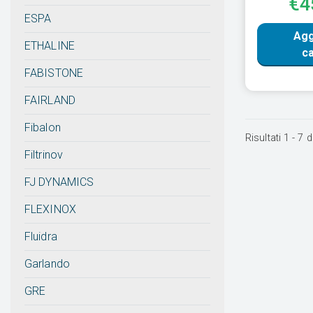
€4
ESPA
Agg
ETHALINE
ca
FABISTONE
FAIRLAND
Fibalon
Risultati
1
-
7
d
Filtrinov
FJ DYNAMICS
FLEXINOX
Fluidra
Garlando
GRE