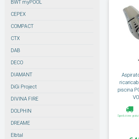
BWT myPOOL
CEPEX
COMPACT
CTX
DAB
DECO
DIAMANT
Aspirato
ricarica
DiGi Project
piscina 
VO
DIVINA FIRE
DOLPHIN
Spedizione gratui
DREAME
Elbtal