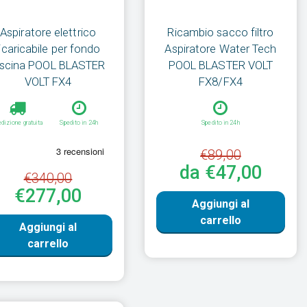
Aspiratore elettrico
Ricambio sacco filtro
ricaricabile per fondo
Aspiratore Water Tech
iscina POOL BLASTER
POOL BLASTER VOLT
VOLT FX4
FX8/FX4
dizione gratuita
Spedito in 24h
Spedito in 24h
€89,00
da €47,00
€340,00
€277,00
Aggiungi al
carrello
Aggiungi al
carrello