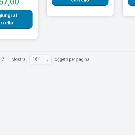
57,00
iungi al
rrello
16
i
7
Mostra:
oggetti per pagina