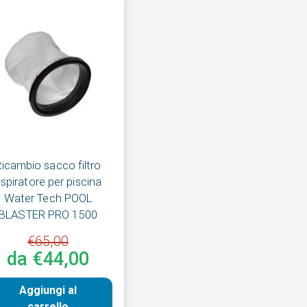
icambio sacco filtro
spiratore per piscina
Water Tech POOL
BLASTER PRO 1500
€65,00
da €44,00
Aggiungi al
carrello