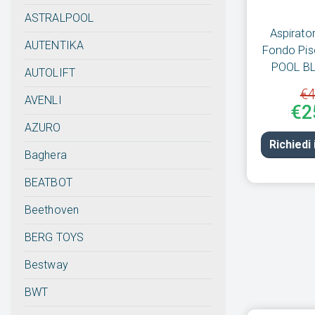
ASTRALPOOL
Aspirat
AUTENTIKA
Fondo Pisc
POOL B
AUTOLIFT
€4
AVENLI
€2
AZURO
Richiedi
Baghera
BEATBOT
Beethoven
BERG TOYS
Bestway
BWT