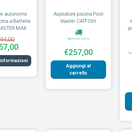
ore autonomo
Aspiratore piscina Pool
ina a Batteria
blaster CATFISH
LASTER MAX
p
94,00
Spedizione gratuita
57,00
€257,00
Spe
 informazioni
Aggiungi al
carrello