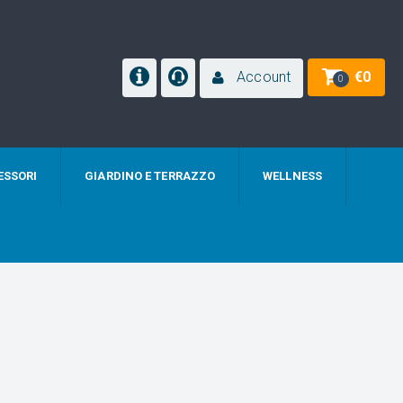
Account
€
0
0
ESSORI
GIARDINO E TERRAZZO
WELLNESS