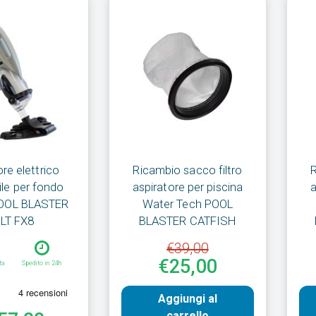
re elettrico
Ricambio sacco filtro
R
bile per fondo
aspiratore per piscina
a
POOL BLASTER
Water Tech POOL
LT FX8
BLASTER CATFISH
€39,00
€25,00
ta
Spedito in 24h
Aggiungi al
carrello