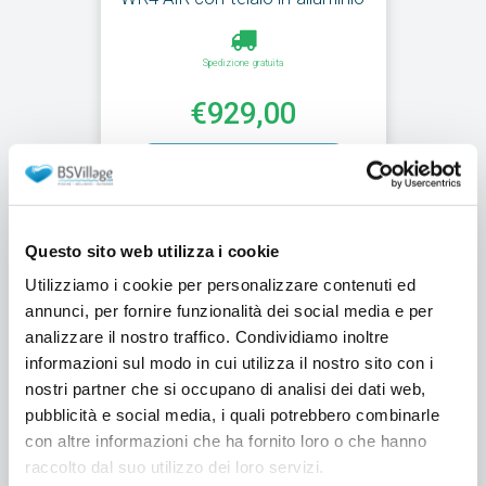
Spedizione gratuita
€929,00
Aggiungi al carrello
Questo sito web utilizza i cookie
Utilizziamo i cookie per personalizzare contenuti ed
Risultati
1
-
6
di
6
annunci, per fornire funzionalità dei social media e per
16
Mostra:
oggetti per pagina
analizzare il nostro traffico. Condividiamo inoltre
informazioni sul modo in cui utilizza il nostro sito con i
nostri partner che si occupano di analisi dei dati web,
pubblicità e social media, i quali potrebbero combinarle
con altre informazioni che ha fornito loro o che hanno
raccolto dal suo utilizzo dei loro servizi.