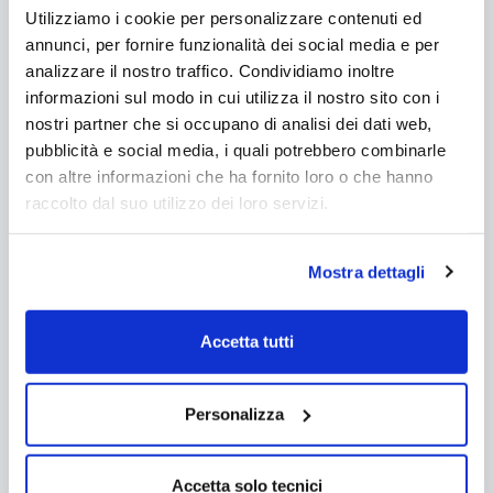
Utilizziamo i cookie per personalizzare contenuti ed
annunci, per fornire funzionalità dei social media e per
analizzare il nostro traffico. Condividiamo inoltre
informazioni sul modo in cui utilizza il nostro sito con i
nostri partner che si occupano di analisi dei dati web,
pubblicità e social media, i quali potrebbero combinarle
con altre informazioni che ha fornito loro o che hanno
raccolto dal suo utilizzo dei loro servizi.
Mostra dettagli
Accetta tutti
Guida
La Mia Piscina
Personalizza
Hai già una piscina?
Allora scarica questa guida per mantenerla sempre al
meglio!
Accetta solo tecnici