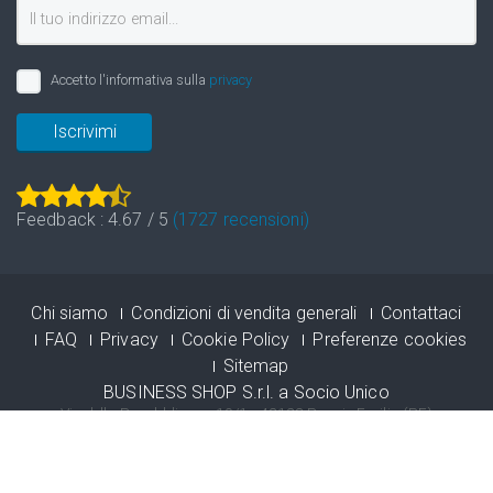
Accetto l'informativa sulla
privacy
Iscrivimi
Feedback :
4.67
/
5
(
1727
recensioni)
Chi siamo
Condizioni di vendita generali
Contattaci
FAQ
Privacy
Cookie Policy
Preferenze cookies
Sitemap
BUSINESS SHOP S.r.l. a Socio Unico
Via della Repubblica n. 19/1 - 42123 Reggio Emilia (RE)
P.Iva e C.F. 02458850357 - N.REG. CCIAA R.E.A. nr. 0283404 - Cap.
soc. 60.000,00 € i.v.
Registro delle Imprese di Reggio Emilia - Iscrizione al registro delle
Imprese n° 02458850357