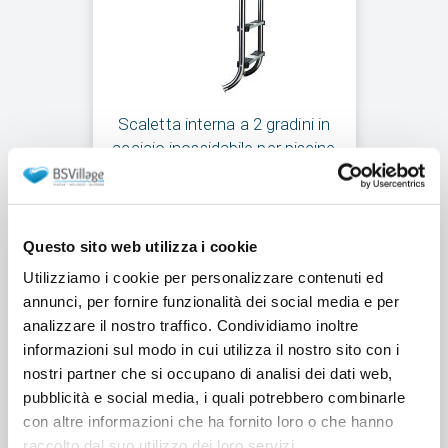
Scaletta interna a 2 gradini in
acciaio inossidabile per piscine
fuori terra h 0,96 m
Spedizione gratuita
Spedito in 24h
Questo sito web utilizza i cookie
€387,00
Utilizziamo i cookie per personalizzare contenuti ed
€297,00
annunci, per fornire funzionalità dei social media e per
/ cad.
analizzare il nostro traffico. Condividiamo inoltre
informazioni sul modo in cui utilizza il nostro sito con i
Aggiungi al carrello
nostri partner che si occupano di analisi dei dati web,
pubblicità e social media, i quali potrebbero combinarle
con altre informazioni che ha fornito loro o che hanno
raccolto dal suo utilizzo dei loro servizi.