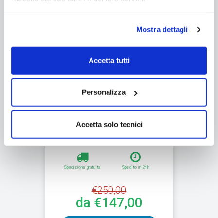
Mostra dettagli
Accetta tutti
Personalizza
Scaletta DE LUXE per piscine
Accetta solo tecnici
fuori terra fino a h.1,40 m - con
piattaforma
Spedizione gratuita
Spedito in 24h
€250,00
da €147,00