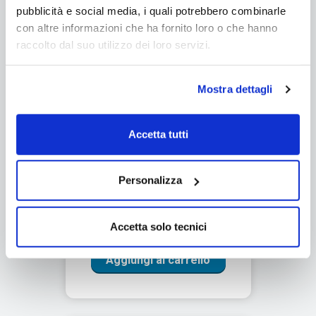
pubblicità e social media, i quali potrebbero combinarle
con altre informazioni che ha fornito loro o che hanno
raccolto dal suo utilizzo dei loro servizi.
Mostra dettagli
Sollevatore per piscina mobile
METALU 400
Accetta tutti
Spedizione gratuita
Prodotto novità
Personalizza
€12.135,00
da €9.337,00
Accetta solo tecnici
Aggiungi al carrello